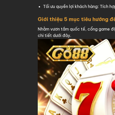
Tối ưu quyền lợi khách hàng: Tích h
Giới thiệu 5 mục tiêu hướng đ
Nhằm vươn tầm quốc tế, cổng game đặt 
chi tiết dưới đây.