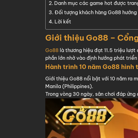
Danh mục các game hot được tran
Đối tượng khách hàng Go88 hướng
Lời kết
Giới thiệu Go88 – Cổng
Go88
là thương hiệu đạt 11.5 triệu lượ
phần lớn nhờ vào định hướng phát triể
Hành trình 10 năm Go88 hình t
Giới thiệu Go88 nổi bật với 10 năm ra mắ
Manila (Philippines).
Trong vòng 30 ngày, sân chơi đáp ứng 