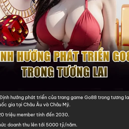
Định hướng phát triển của trang game Go88 trong tương la
uốc gia tại Châu Âu và Châu Mỹ.
20 triệu member tính đến 2030.
c doanh thu lên tới 5000 tỷ/năm.