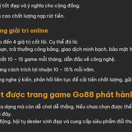
rị tốt đẹp và ý nghĩa cho cộng đồng.
cao chất lượng nạp rút tiền.
ng giải trí online
ến 4 giá trị cốt lõi. Cụ thể đó là:
hạn, trả thưởng công bằng, giao dịch minh bạch, bảo mật 
mắt 10 – 15 game mỗi tháng, dẫn đầu về công nghệ.
ằng cách trích lợi nhuận 10 – 15% mỗi năm.
g nghe ý kiến, phản hồi liên tục để cải tiến chất lượng, gửi 
t được trang game Go88 phát hàn
đa dạng mà còn dễ chơi dễ thắng. Nếu chưa chọn được thể l
i đây.
động, hội tụ dealer xinh đẹp và cung cấp siêu phẩm đổi t