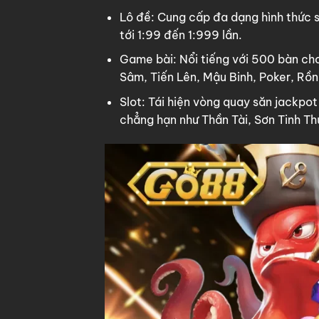
Lô đề: Cung cấp đa dạng hình thức s
tới 1:99 đến 1:999 lần.
Game bài: Nổi tiếng với 500 bàn chơ
Sâm, Tiến Lên, Mậu Binh, Poker, Rồn
Slot: Tái hiện vòng quay săn jackpot 
chẳng hạn như Thần Tài, Sơn Tinh Th