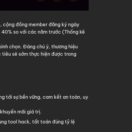
đó, cộng đồng member đăng ký ngày
5 – 40% so với các năm trước (Thống kê
bình chọn. Đáng chú ý, thương hiệu
tiêu sẽ sớm thực hiện được trong
ng tới sự bền vững, cam kết an toàn, uy
huyến mãi giá trị.
ng tool hack, tất toán đúng tỷ lệ