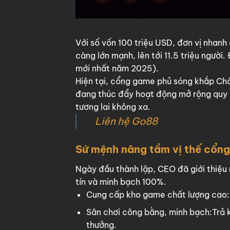
Với số vốn 100 triệu USD, đơn vị nha
càng lớn mạnh, lên tới 11.5 triệu ngườ
mới nhất năm 2025).
Hiện tại, cổng game phủ sóng khắp Châu
đang thúc đẩy hoạt động mở rộng quy m
tương lai không xa.
Liên hệ Go88
Sứ mệnh nâng tầm vị thế cổn
Ngày đầu thành lập, CEO đã giới thiệu r
tín và minh bạch 100%.
Cung cấp kho game chất lượng cao: Đ
Sân chơi công bằng, minh bạch:Trả k
thưởng.