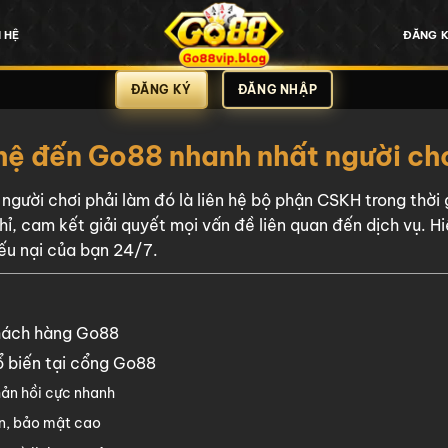
N HỆ
ĐĂNG K
ĐĂNG KÝ
ĐĂNG NHẬP
hệ đến Go88 nhanh nhất người chơ
n người chơi phải làm đó là liên hệ bộ phận CSKH trong thờ
, cam kết giải quyết mọi vấn đề liên quan đến dịch vụ. Hi
iếu nại của bạn 24/7.
hách hàng Go88
hổ biến tại cổng Go88
hản hồi cực nhanh
àn, bảo mật cao