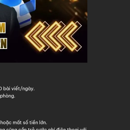
0 bài viết/ngày.
 phòng.
hoặc mất số tiền lớn.
ng cũng cần trả cước phí điện thoại với