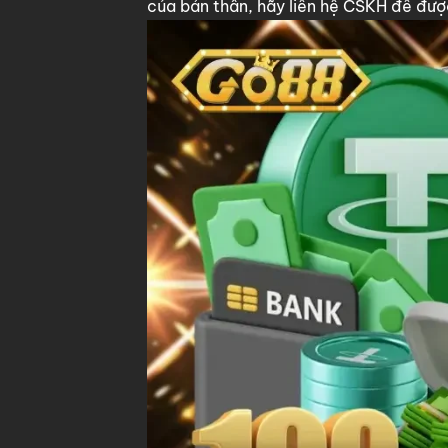
của bản thân, hãy liên hệ CSKH để đượ