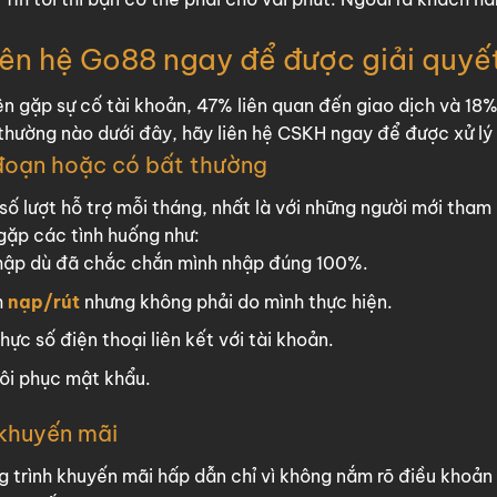
iên hệ Go88 ngay để được giải quyế
ên gặp sự cố tài khoản, 47% liên quan đến giao dịch và 18
 thường nào dưới đây, hãy liên hệ CSKH ngay để được xử lý 
n đoạn hoặc có bất thường
lượt hỗ trợ mỗi tháng, nhất là với những người mới tham g
gặp các tình huống như:
nhập dù đã chắc chắn mình nhập đúng 100%.
h
nạp/rút
nhưng không phải do mình thực hiện.
c số điện thoại liên kết với tài khoản.
ôi phục mật khẩu.
 khuyến mãi
 trình khuyến mãi hấp dẫn chỉ vì không nắm rõ điều khoản