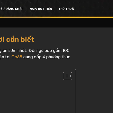
Ý / ĐĂNG NHẬP
NẠP/ RÚT TIỀN
THỦ THUẬT
i cần biết
i gian sớm nhất. Đội ngũ bao gồm 100
ện tại
Go88
cung cấp 4 phương thức