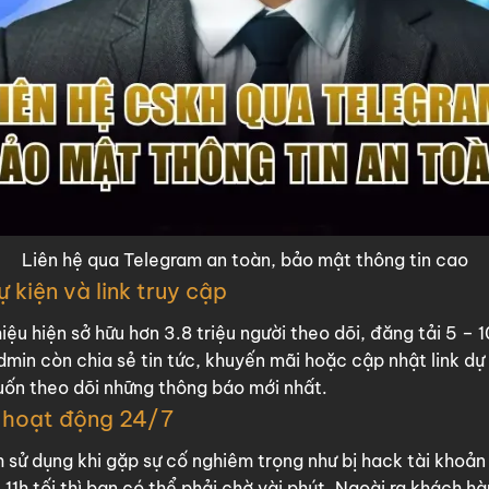
Liên hệ qua Telegram an toàn, bảo mật thông tin cao
 kiện và link truy cập
u hiện sở hữu hơn 3.8 triệu người theo dõi, đăng tải 5 – 1
dmin còn chia sẻ tin tức, khuyến mãi hoặc cập nhật link dự
uốn theo dõi những thông báo mới nhất.
, hoạt động 24/7
sử dụng khi gặp sự cố nghiêm trọng như bị hack tài khoản 
11h tối thì bạn có thể phải chờ vài phút. Ngoài ra khách hà