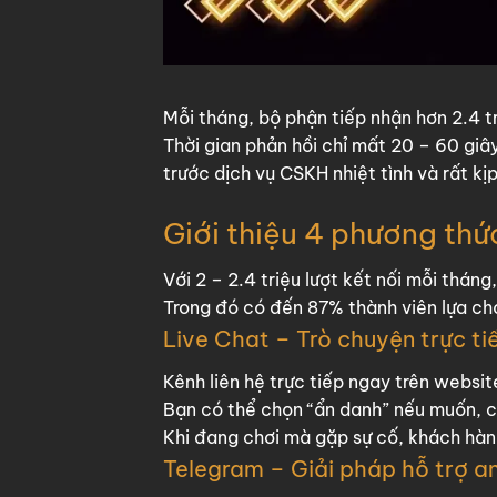
Mỗi tháng, bộ phận tiếp nhận hơn 2.4 tr
Thời gian phản hồi chỉ mất 20 – 60 giâ
trước dịch vụ CSKH nhiệt tình và rất kịp
Giới thiệu 4 phương thứ
Với 2 – 2.4 triệu lượt kết nối mỗi thán
Trong đó có đến 87% thành viên lựa chọ
Live Chat – Trò chuyện trực ti
Kênh liên hệ trực tiếp ngay trên websi
Bạn có thể chọn “ẩn danh” nếu muốn, ch
Khi đang chơi mà gặp sự cố, khách hàng
Telegram – Giải pháp hỗ trợ a