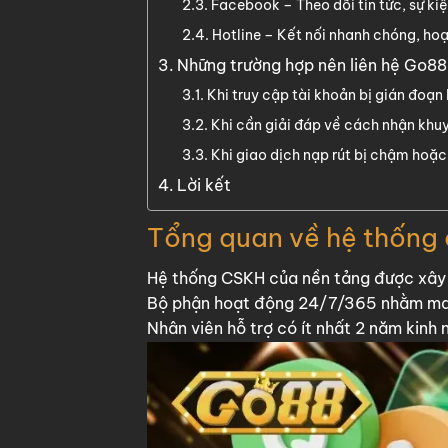
Facebook – Theo dõi tin tức, sự kiệ
Hotline – Kết nối nhanh chóng, ho
Những trường hợp nên liên hệ Go88
Khi truy cập tài khoản bị gián đoạ
Khi cần giải đáp về cách nhận khu
Khi giao dịch nạp rút bị chậm hoặ
Lời kết
Tổng quan về hệ thống
Hệ thống CSKH của nền tảng được xây dự
Bộ phận hoạt động 24/7/365 nhằm mang 
Nhân viên hỗ trợ có ít nhất 2 năm kinh