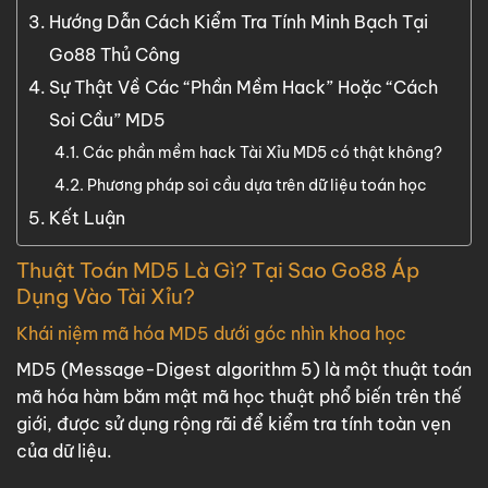
Hướng Dẫn Cách Kiểm Tra Tính Minh Bạch Tại
Go88 Thủ Công
Sự Thật Về Các “Phần Mềm Hack” Hoặc “Cách
Soi Cầu” MD5
Các phần mềm hack Tài Xỉu MD5 có thật không?
Phương pháp soi cầu dựa trên dữ liệu toán học
Kết Luận
Thuật Toán MD5 Là Gì? Tại Sao Go88 Áp
Dụng Vào Tài Xỉu?
Khái niệm mã hóa MD5 dưới góc nhìn khoa học
MD5 (Message-Digest algorithm 5) là một thuật toán
mã hóa hàm băm mật mã học thuật phổ biến trên thế
giới, được sử dụng rộng rãi để kiểm tra tính toàn vẹn
của dữ liệu.