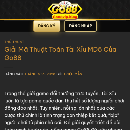
Bỏ
qua
nội
dung
ĐĂNG KÝ
ĐĂNG NHẬP
THỦ THUẬT
Giải Mã Thuật Toán Tài Xỉu MD5 Của
Go88
ĐĂNG VÀO
THÁNG 6 15, 2026
BỞI
TRIỆU MẪN
Trong thế giới game đổi thưởng trực tuyến, Tài Xỉu
luôn là tựa game quốc dân thu hút số lượng người chơi
đông đảo nhất. Tuy nhiên, nỗi sợ lớn nhất của các
cược thủ chính là tình trạng can thiệp kết quả, “bịp”
người chơi từ phía nhà cái. Để giải quyết triệt để bài
toán minh bạch này, cổng game Go88 đã tiên phong