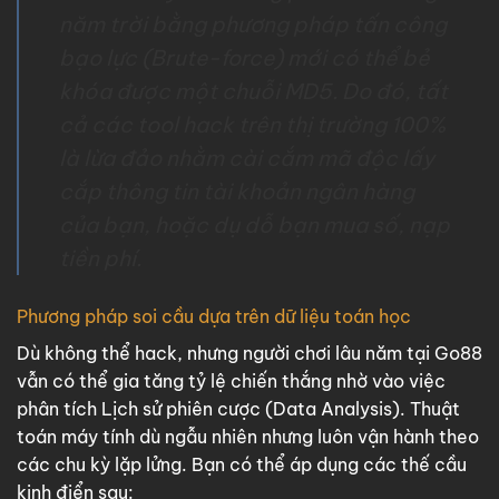
năm trời bằng phương pháp tấn công
bạo lực (Brute-force) mới có thể bẻ
khóa được một chuỗi MD5. Do đó, tất
cả các tool hack trên thị trường 100%
là lừa đảo nhằm cài cắm mã độc lấy
cắp thông tin tài khoản ngân hàng
của bạn, hoặc dụ dỗ bạn mua số, nạp
tiền phí.
Phương pháp soi cầu dựa trên dữ liệu toán học
Dù không thể hack, nhưng người chơi lâu năm tại Go88
vẫn có thể gia tăng tỷ lệ chiến thắng nhờ vào việc
phân tích Lịch sử phiên cược (Data Analysis). Thuật
toán máy tính dù ngẫu nhiên nhưng luôn vận hành theo
các chu kỳ lặp lửng. Bạn có thể áp dụng các thế cầu
kinh điển sau: