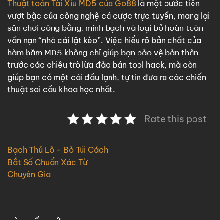
Thuật toán Tài Xỉu MD5 của Go88
là một bước tiến
vượt bậc của công nghệ cá cược trực tuyến, mang lại
sân chơi công bằng, minh bạch và loại bỏ hoàn toàn
vấn nạn “nhà cái lật kèo”. Việc hiểu rõ bản chất của
hàm băm MD5 không chỉ giúp bạn bảo vệ bản thân
trước các chiêu trò lừa đảo bán tool hack, mà còn
giúp bạn có một cái đầu lạnh, tự tin đưa ra các chiến
thuật soi cầu khoa học nhất.
Rate this post
Bạch Thủ Lô – Bỏ Túi Cách
Bắt Số Chuẩn Xác Từ
Chuyên Gia