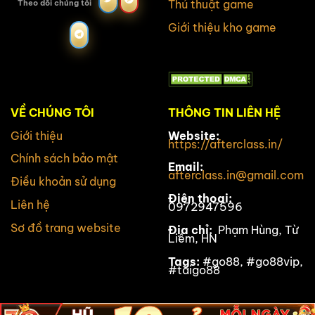
Thủ thuật game
Theo dõi chúng tôi
Giới thiệu kho game
VỀ CHÚNG TÔI
THÔNG TIN LIÊN HỆ
Giới thiệu
Website:
https://afterclass.in/
Chính sách bảo mật
Email:
afterclass.in@gmail.com
Điều khoản sử dụng
Điện thoại:
Liên hệ
0972947596
Sơ đồ trang website
Địa chỉ:
Phạm Hùng, Từ
Liêm, HN
Tags:
#go88, #go88vip,
#taigo88