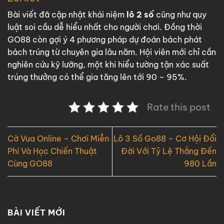
Bài viết đã cập nhật khái niệm
lô 2 số
cũng như quy
luật soi cầu dễ hiểu nhất cho người chơi. Đồng thời
GO88 còn gợi ý 4 phương pháp dự đoán bách phát
bách trúng từ chuyên gia lâu năm. Hội viên mới chỉ cần
nghiên cứu kỹ lưỡng, một khi hiểu tường tận xác suất
trúng thưởng có thể gia tăng lên tới 90 – 95%.
Rate this post
Cờ Vua Online – Chơi Miễn
Lô 3 Số Go88 – Cơ Hội Đổi
Phí Và Học Chiến Thuật
Đời Với Tỷ Lệ Thắng Đến
Cùng GO88
980 Lần
BÀI VIẾT MỚI