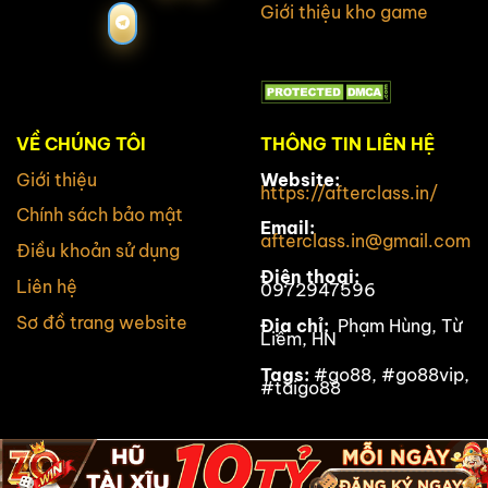
Giới thiệu kho game
VỀ CHÚNG TÔI
THÔNG TIN LIÊN HỆ
Giới thiệu
Website:
https://afterclass.in/
Chính sách bảo mật
Email:
afterclass.in@gmail.com
Điều khoản sử dụng
Điện thoại:
Liên hệ
0972947596
Sơ đồ trang website
Địa chỉ:
Phạm Hùng, Từ
Liêm, HN
Tags:
#go88, #go88vip,
#taigo88