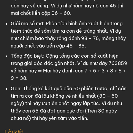
con hay về cùng. Ví dụ như hôm nay nổ con 45 thì
mai chốt liền cặp 06 – 60.
Giải mã sổ mơ: Phân tích hình ảnh xuất hiện trong
tiềm thức để sớm tìm ra con dễ trúng nhất. Ví dụ
như chiêm bao thấy rồng đánh 98 – 76, mộng thấy
người chết vào tiền cặp 45 – 85.
Tổng đặc biệt: Cộng tổng các con số xuất hiện
trong giải độc đắc gần nhất. Ví dụ như dãy 763859
về hôm nay ⇒ Mai hãy đánh con 7 + 6 + 3 + 8 + 5 +
9 = 38.
Gan: Thống kê kết quả của 50 phiên trước, chỉ cần
tìm ra con đã lâu không về nhiều nhất (30 – 60
ngày) thì hãy ưu tiên chốt ngay lập tức. Ví dụ như
thấy con 55 đã đạt gan cực đại (Trên 30 ngày
chưa nổ) thì hãy yên tâm vào tiền.
Lời kết