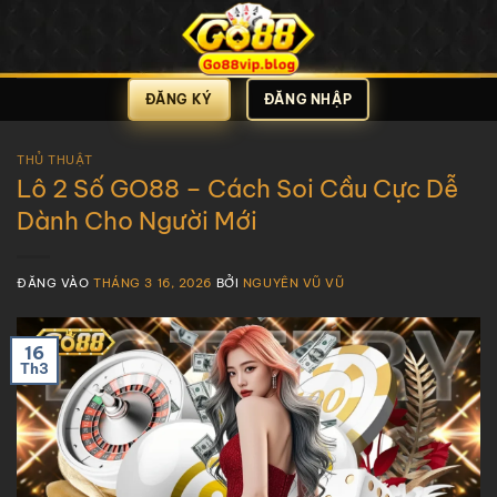
Bỏ
qua
nội
dung
ĐĂNG KÝ
ĐĂNG NHẬP
THỦ THUẬT
Lô 2 Số GO88 – Cách Soi Cầu Cực Dễ
Dành Cho Người Mới
ĐĂNG VÀO
THÁNG 3 16, 2026
BỞI
NGUYÊN VŨ VŨ
16
Th3