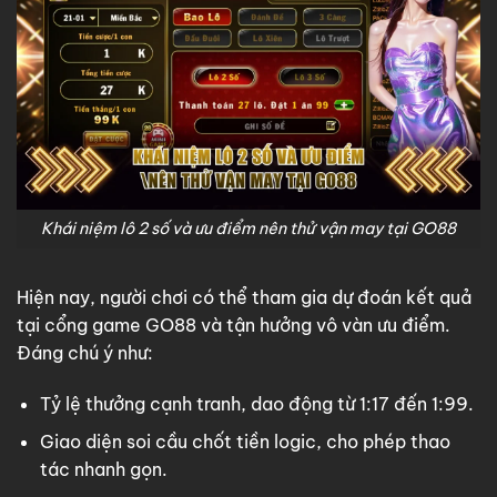
Khái niệm lô 2 số và ưu điểm nên thử vận may tại GO88
Hiện nay, người chơi có thể tham gia dự đoán kết quả
tại cổng game GO88 và tận hưởng vô vàn ưu điểm.
Đáng chú ý như:
Tỷ lệ thưởng cạnh tranh, dao động từ 1:17 đến 1:99.
Giao diện soi cầu chốt tiền logic, cho phép thao
tác nhanh gọn.