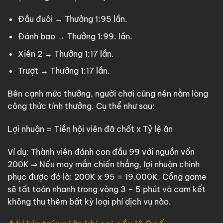
Đầu đuôi → Thưởng 1:95 lần.
Đánh bao → Thưởng 1:99. lần.
Xiên 2 → Thưởng 1:17 lần.
Trượt → Thưởng 1:17 lần.
Bên cạnh mức thưởng, người chơi cũng nên nằm lòng
công thức tính thưởng. Cụ thể như sau:
Lợi nhuận = Tiền hội viên đã chốt x Tỷ lệ ăn
Ví dụ: Thành viên đánh con đầu 99 với nguồn vốn
200K ⇒ Nếu may mắn chiến thắng, lợi nhuận chinh
phục được đó là: 200K x 95 = 19.000K. Cổng game
sẽ tất toán nhanh trong vòng 3 – 5 phút và cam kết
không thu thêm bất kỳ loại phí dịch vụ nào.