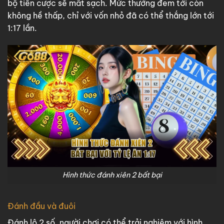
bộ tiền cược sẽ mất sạch. Mức thưởng đem tới còn
không hề thấp, chỉ với vốn nhỏ đã có thể thắng lớn tới
1:17 lần.
Hình thức đánh xiên 2 bất bại
Đánh đầu và đuôi
Đánh lô 2 số, người chơi có thể trải nghiệm với hình