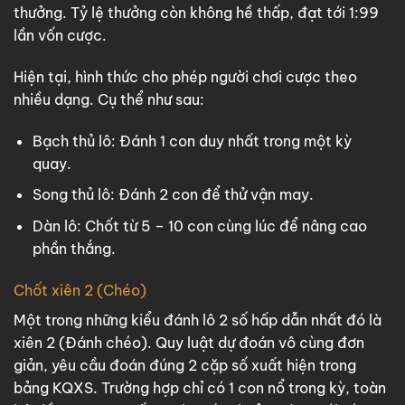
thưởng. Tỷ lệ thưởng còn không hề thấp, đạt tới 1:99
lần vốn cược.
Hiện tại, hình thức cho phép người chơi cược theo
nhiều dạng. Cụ thể như sau:
Bạch thủ lô: Đánh 1 con duy nhất trong một kỳ
quay.
Song thủ lô: Đánh 2 con để thử vận may.
Dàn lô: Chốt từ 5 – 10 con cùng lúc để nâng cao
phần thắng.
Chốt xiên 2 (Chéo)
Một trong những kiểu đánh lô 2 số hấp dẫn nhất đó là
xiên 2 (Đánh chéo). Quy luật dự đoán vô cùng đơn
giản, yêu cầu đoán đúng 2 cặp số xuất hiện trong
bảng KQXS. Trường hợp chỉ có 1 con nổ trong kỳ, toàn