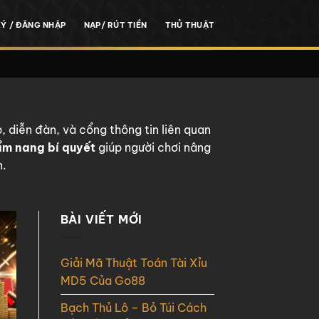
Ý / ĐĂNG NHẬP
NẠP/ RÚT TIỀN
THỦ THUẬT
 diễn đàn, và cổng thông tin liên quan
m nang bí quyết
giúp người chơi nâng
n.
BÀI VIẾT MỚI
Giải Mã Thuật Toán Tài Xỉu
MD5 Của Go88
Bạch Thủ Lô – Bỏ Túi Cách