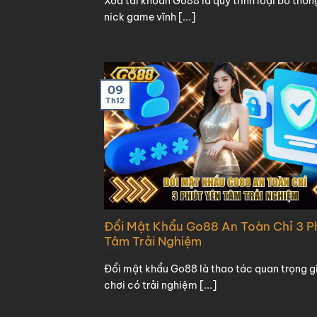
Xóa tài khoản Go88 là quy trình loại bỏ thông
nick game vĩnh [...]
09
Th12
Đổi Mật Khẩu Go88 An Toàn Chỉ 3 P
Tâm Trải Nghiệm
Đổi mật khẩu Go88 là thao tác quan trọng g
chơi có trải nghiệm [...]