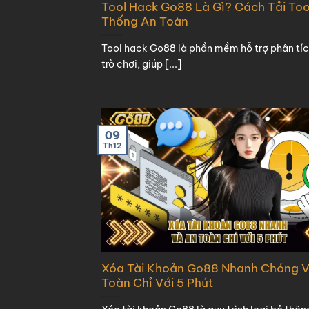
Tool Hack Go88 Là Gì? Cách Tải Too
Thống An Toàn
Tool hack Go88 là phần mềm hỗ trợ phân tích
trò chơi, giúp [...]
09
Th12
Xóa Tài Khoản Go88 Nhanh Chóng 
Toàn Chỉ Với 5 Phút