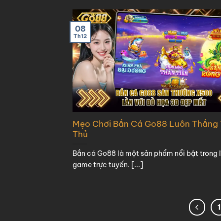
08
Th12
Mẹo Chơi Bắn Cá Go88 Luôn Thắng
Thủ
Bắn cá Go88 là một sản phẩm nổi bật trong l
game trực tuyến. [...]
1