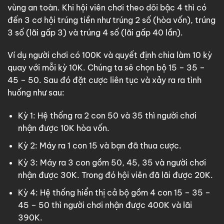
vùng an toàn. Khi hội viên chơi theo dõi bậc 4 thì có
đến 3 cơ hội trúng tiền như trúng 2 số (hòa vốn), trúng
3 số (lãi gấp 3) và trúng 4 số (lãi gấp 40 lần).
Ví dụ người chơi có 100K và quyết định chia làm 10 kỳ
quay với mỗi kỳ 10K. Chúng ta sẽ chọn bộ 15 – 35 –
45 – 50. Sau đó đặt cược liên tục và xảy ra ra tình
huống như sau:
Kỳ 1: Hệ thống ra 2 con 50 và 35 thì người chơi
nhận được 10K hòa vốn.
Kỳ 2: Máy ra 1 con 15 và bạn đã thua cược.
Kỳ 3: Máy ra 3 con gồm 50, 45, 35 và người chơi
nhận được 30K. Trong đó hội viên đã lãi được 20K.
Kỳ 4: Hệ thống hiển thị cả bộ gồm 4 con 15 – 35 –
45 – 50 thì người chơi nhận được 400K và lãi
390K.