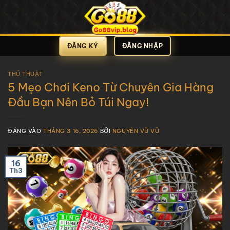
Bỏ
qua
nội
dung
ĐĂNG KÝ
ĐĂNG NHẬP
THỦ THUẬT
5 Mẹo Chơi Keno Từ Chuyên Gia Hàng
Đầu Bạn Nên Bỏ Túi Ngay!
ĐĂNG VÀO
THÁNG 3 16, 2026
BỞI
NGUYÊN VŨ VŨ
16
Th3