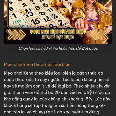
Chọn loại hình lớn/nhỏ hoặc hòa để đặt cược
Mẹo chơi keno theo kiểu loại biên
Mẹo chơi Keno theo kiểu loại biên là cách thức cá
cược theo kiểu tư duy ngược, tức là bạn không tìm số
hay về mà tìm con ít về để loại bỏ. Theo nhiều chuyên
gia, thành viên có thể bỏ 20 con vừa về ở kỳ trước do
khả năng quay lại của chúng chỉ khoảng 15%. Lúc này
khách hàng sẽ tập trung tìm số tiềm năng trong 60
con còn lại và chúng ta sẽ có xác suất tìm đúng