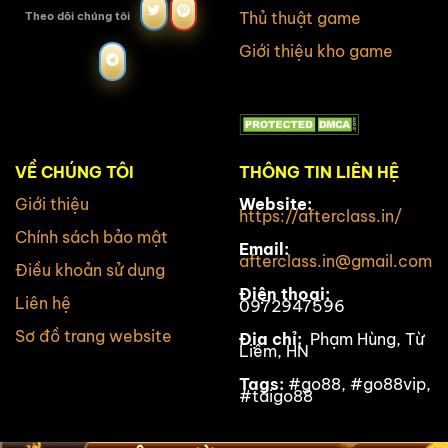
Thủ thuật game
Theo dõi chúng tôi
Giới thiệu kho game
VỀ CHÚNG TÔI
THÔNG TIN LIÊN HỆ
Giới thiệu
Website:
https://afterclass.in/
Chính sách bảo mật
Email:
afterclass.in@gmail.com
Điều khoản sử dụng
Điện thoại:
Liên hệ
0972947596
Sơ đồ trang website
Địa chỉ:
Phạm Hùng, Từ
Liêm, HN
Tags:
#go88, #go88vip,
#taigo88