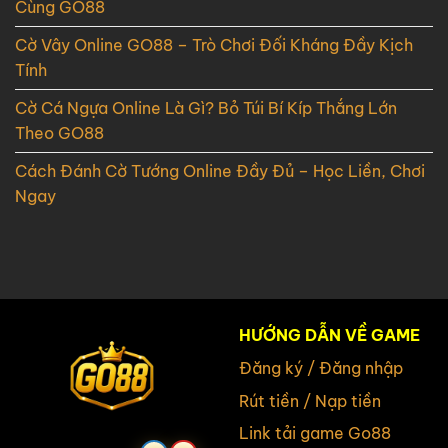
Cùng GO88
Cờ Vây Online GO88 – Trò Chơi Đối Kháng Đầy Kịch
Tính
Cờ Cá Ngựa Online Là Gì? Bỏ Túi Bí Kíp Thắng Lớn
Theo GO88
Cách Đánh Cờ Tướng Online Đầy Đủ – Học Liền, Chơi
Ngay
HƯỚNG DẪN VỀ GAME
Đăng ký / Đăng nhập
Rút tiền / Nạp tiền
Link tải game Go88