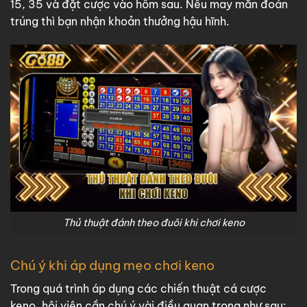
15, 35 và đặt cược vào hôm sau. Nếu may mắn đoán
trúng thì bạn nhận khoản thưởng hậu hĩnh.
Thủ thuật đánh theo đuôi khi chơi keno
Chú ý khi áp dụng mẹo chơi keno
Trong quá trình áp dụng các chiến thuật cá cược
keno, hội viên cần chú ý vài điều quan trọng như sau: