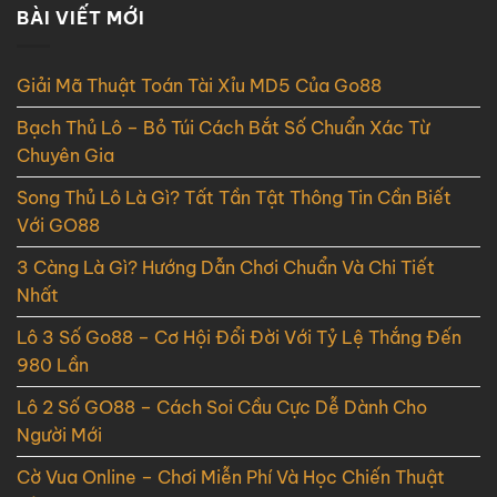
BÀI VIẾT MỚI
Giải Mã Thuật Toán Tài Xỉu MD5 Của Go88
Bạch Thủ Lô – Bỏ Túi Cách Bắt Số Chuẩn Xác Từ
Chuyên Gia
Song Thủ Lô Là Gì? Tất Tần Tật Thông Tin Cần Biết
Với GO88
3 Càng Là Gì? Hướng Dẫn Chơi Chuẩn Và Chi Tiết
Nhất
Lô 3 Số Go88 – Cơ Hội Đổi Đời Với Tỷ Lệ Thắng Đến
980 Lần
Lô 2 Số GO88 – Cách Soi Cầu Cực Dễ Dành Cho
Người Mới
Cờ Vua Online – Chơi Miễn Phí Và Học Chiến Thuật