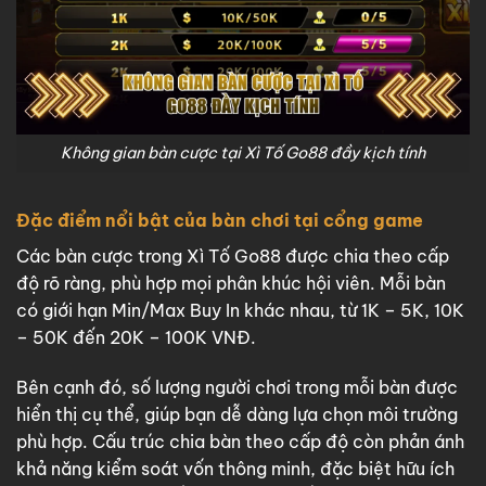
Không gian bàn cược tại Xì Tố Go88 đầy kịch tính
Đặc điểm nổi bật của bàn chơi tại cổng game
Các bàn cược trong Xì Tố Go88 được chia theo cấp
độ rõ ràng, phù hợp mọi phân khúc hội viên. Mỗi bàn
có giới hạn Min/Max Buy In khác nhau, từ 1K – 5K, 10K
– 50K đến 20K – 100K VNĐ.
Bên cạnh đó, số lượng người chơi trong mỗi bàn được
hiển thị cụ thể, giúp bạn dễ dàng lựa chọn môi trường
phù hợp. Cấu trúc chia bàn theo cấp độ còn phản ánh
khả năng kiểm soát vốn thông minh, đặc biệt hữu ích