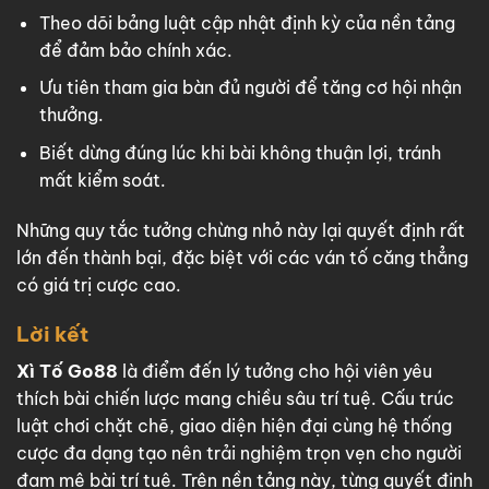
Theo dõi bảng luật cập nhật định kỳ của nền tảng
để đảm bảo chính xác.
Ưu tiên tham gia bàn đủ người để tăng cơ hội nhận
thưởng.
Biết dừng đúng lúc khi bài không thuận lợi, tránh
mất kiểm soát.
Những quy tắc tưởng chừng nhỏ này lại quyết định rất
lớn đến thành bại, đặc biệt với các ván tố căng thẳng
có giá trị cược cao.
Lời kết
Xì Tố Go88
là điểm đến lý tưởng cho hội viên yêu
thích bài chiến lược mang chiều sâu trí tuệ. Cấu trúc
luật chơi chặt chẽ, giao diện hiện đại cùng hệ thống
cược đa dạng tạo nên trải nghiệm trọn vẹn cho người
đam mê bài trí tuệ. Trên nền tảng này, từng quyết định